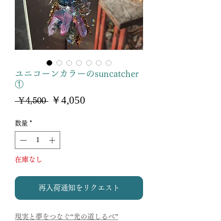
ユニコーンカラーのsuncatcher
①
セ
￥4,050
通
 ￥4,500 
ー
常
ル
価
数量
*
価
格
格
在庫なし
再入荷通知をリクエスト
現実と夢をつなぐ“光の道しるべ”