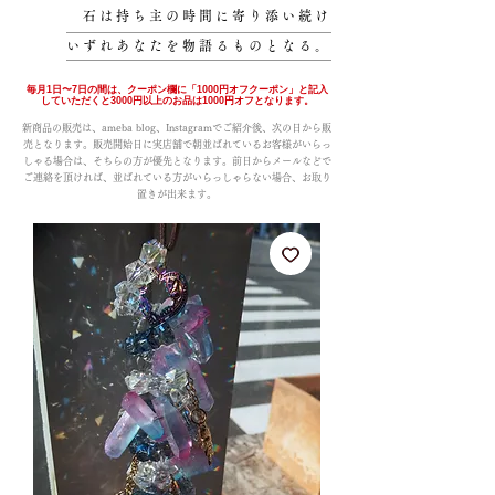
石は持ち主の時間に寄り添い続け
いずれあなたを物語るものとなる。
毎月1日〜7日の間は、クーポン欄に「1000円オフクーポン」と記入
していただくと3000円以上のお品は1000円オフとなります。
新商品の販売は、ameba blog、Instagramでご紹介後、次の日から販
売となります。販売開始日に実店舗で朝並ばれているお客様がいらっ
しゃる場合は、そちらの方が優先となります。前日からメールなどで
ご連絡を頂ければ、並ばれている方がいらっしゃらない場合、お取り
置きが出来ます。