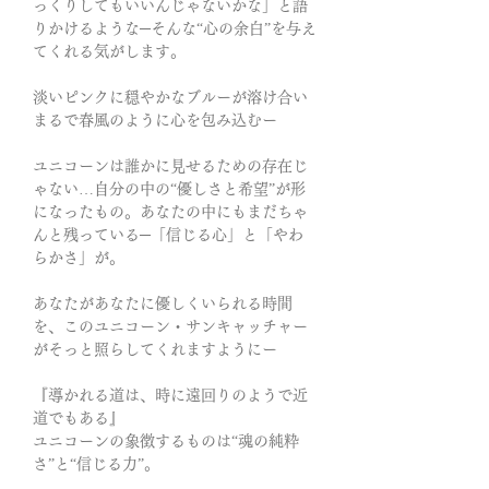
っくりしてもいいんじゃないかな」と語
りかけるような─そんな“心の余白”を与え
てくれる気がします。
淡いピンクに穏やかなブルーが溶け合い
まるで春風のように心を包み込むー
ユニコーンは誰かに見せるための存在じ
ゃない…自分の中の“優しさと希望”が形
になったもの。あなたの中にもまだちゃ
んと残っている─「信じる心」と「やわ
らかさ」が。
あなたがあなたに優しくいられる時間
を、このユニコーン・サンキャッチャー
がそっと照らしてくれますようにー
『導かれる道は、時に遠回りのようで近
道でもある』
ユニコーンの象徴するものは“魂の純粋
さ”と“信じる力”。