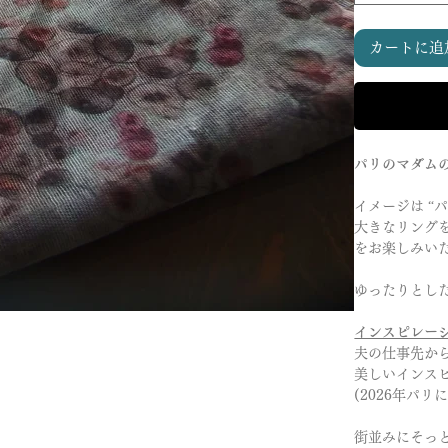
カートに追
パリのマダム
イメージは “
大きなリング
をお楽しみい
ゆったりとし
インスピレー
夫の仕事先か
美しいインス
(2026年パリ
街並みにそっ