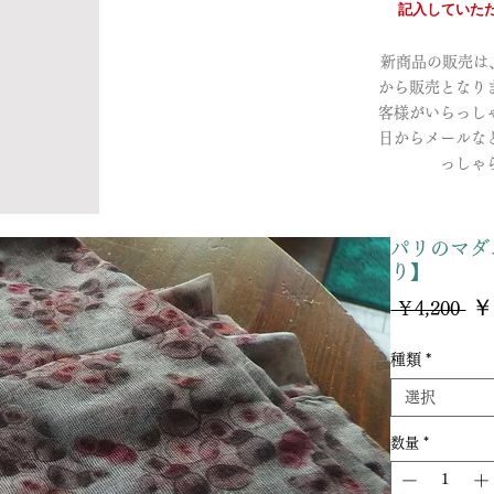
記入していただ
新商品の販売は、a
から販売となり
客様がいらっし
日からメールな
っしゃ
パリのマダ
り】
￥
通
 ￥4,200 
常
価
種類
*
格
選択
数量
*