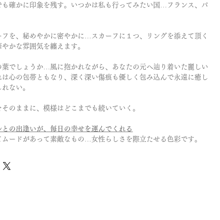
でも確かに印象を残す。いつかは私も行ってみたい国…フランス、パ
ーフを、秘めやかに密やかに…スカーフに１つ、リングを添えて頂く
華やかな雰囲気を纏えます。
の葉でしょうか…風に抱かれながら、あなたの元へ辿り着いた麗しい
れは心の包帯ともなり、深く深い傷痕も優しく包み込んで永遠に癒し
しれない。
をそのままに、模様はどこまでも続いていく。
ルとの出逢いが、毎日の幸せを運んでくれる
てムードがあって素敵なもの…女性らしさを際立たせる色彩です。