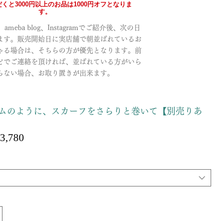
くと3000円以上のお品は1000円オフとなりま
す。
meba blog、Instagramでご紹介後、次の日
ます。販売開始日に実店舗で朝並ばれているお
ゃる場合は、そちらの方が優先となります。前
どでご連絡を頂ければ、並ばれている方がいら
らない場合、お取り置きが出来ます。
ムのように、スカーフをさらりと巻いて【別売りあ
セ
3,780
ー
ル
価
格