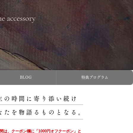
ne accessory
BLOG
特典プログラム
主の時間に寄り添い続け
なたを物語るものとなる。
の間は、クーポン欄に「1000円オフクーポン」と