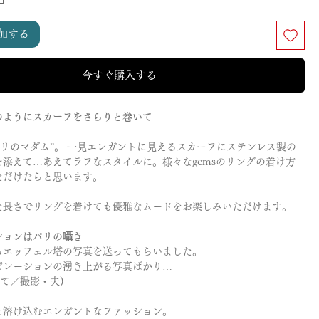
加する
今すぐ購入する
のようにスカーフをさらりと巻いて
パリのマダム”。 一見エレガントに見えるスカーフにステンレス製の
を添えて…あえてラフなスタイルに。様々なgemsのリングの着け方
ただけたらと思います。
た長さでリングを着けても優雅なムードをお楽しみいただけます。
ションはパリの囁き
らエッフェル塔の写真を送ってもらいました。
ピレーションの湧き上がる写真ばかり…
にて／撮影・夫)
と溶け込むエレガントなファッション。