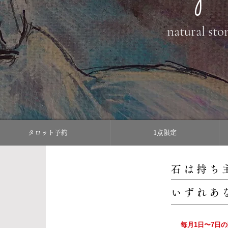
natural sto
タロット予約
1点限定
石は持ち
いずれあ
毎月1日〜7日