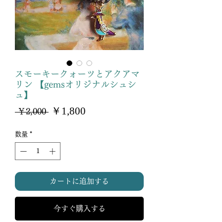
スモーキークォーツとアクアマ
リン 【gemsオリジナルシュシ
ュ】
セ
￥1,800
通
 ￥2,000 
ー
常
ル
価
数量
*
価
格
格
カートに追加する
今すぐ購入する