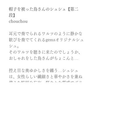
帽子を被った鳥さんのシュシュ【第二
段】
chouchou
耳元で奏でられるワルツのように静かな
歓びを奏でてくれるgemsオリジナルシュ
シュ。
そのワルツを聴きに来たのでしょうか、
おしゃれをした鳥さんがちょこんと…
控え目な奥ゆかしさを纏う…シュシュ
は、女性らしい繊細さと華やかさを兼ね
備えた特別な存在。軽やかな質感でボリ
ュームが出すぎず、髪にやさしく馴染み
ます。
忙しさに流されてしまう日。 誰かの言葉
に揺らいでしまう夜。「私はちゃんとこ
こにいる」と、自分を確かめたくなる時
─この石はきっと、あなたの手の中で静