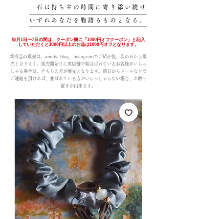
石は持ち主の時間に寄り添い続け
いずれあなたを物語るものとなる。
毎月1日〜7日の間は、クーポン欄に「1000円オフクーポン」と記入
していただくと3000円以上のお品は1000円オフとなります。
新商品の販売は、ameba blog、Instagramでご紹介後、次の日から販
売となります。販売開始日に実店舗で朝並ばれているお客様がいらっ
しゃる場合は、そちらの方が優先となります。前日からメールなどで
ご連絡を頂ければ、並ばれている方がいらっしゃらない場合、お取り
置きが出来ます。