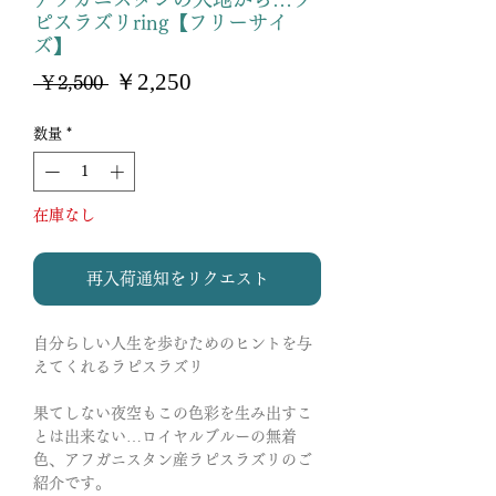
ピスラズリring【フリーサイ
ズ】
セ
￥2,250
通
 ￥2,500 
ー
常
ル
価
数量
*
価
格
格
在庫なし
再入荷通知をリクエスト
自分らしい人生を歩むためのヒントを与
えてくれるラピスラズリ
果てしない夜空もこの色彩を生み出すこ
とは出来ない…ロイヤルブルーの無着
色、アフガニスタン産ラピスラズリのご
紹介です。