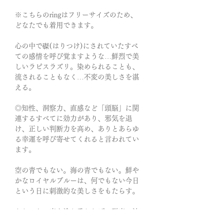
※こちらのringはフリーサイズのため、
どなたでも着用できます。
心の中で磔(はりつけ)にされていたすべ
ての感情を呼び覚ますような…鮮烈で美
しいラピスラズリ。染められることも、
流されることもなく…不変の美しさを湛
える。
◎知性、洞察力、直感など「頭脳」に関
連するすべてに効力があり、邪気を退
け、正しい判断力を高め、ありとあらゆ
る幸運を呼び寄せてくれると言われてい
ます。
空の青でもない。海の青でもない。鮮や
かなロイヤルブルーは、何でもない今日
という日に刺激的な美しさをもたらす。
どれほどの青を塗り重ねれば、群青へ辿