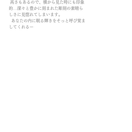
高さもあるので、横から見た時にも印象
的…深々と豊かに刻まれた彫刻の素晴ら
しさに見惚れてしまいます。
あなたの内に眠る輝きをそっと呼び覚ま
してくれるー
ほんの少しだけ青みがかった色に包まれ
ているこのラブラドライトは黎明色。
黎明(れいめい)：夜が明け始める頃のほ
の暗い時間帯のこと
一日の始まりを告げる日の光は、どんな
暗闇の後にも必ず訪れる希望の輝きー
【黎明の光】は、まさに“はじまりの
光”であり、自分と深く向き合うことを助
け、変化を恐れず、軽やかに前へ進む勇
気を与えてくれる。
「目覚め」「手放し」「癒し」「方向
性」「再出発」といったテーマを持ち、
あなたを理想の未来へと導くナビゲータ
ーのような役割を果たしてくれますよう