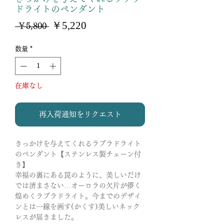
ドライトのペンダント
セ
￥5,220
通
 ￥5,800 
ー
常
ル
価
数量
*
価
格
格
在庫なし
再入荷通知をリクエスト
きっかけを与えてくれるラブラドライト
のペンダント【ステンレス製チェーン付
き】
幸福の裏にある罠のように、美しいだけ
では済まさない…オーロラの欠片が儚く
煌めくラブラドライト。今までのデザイ
ンとは一線を画す(かくす)美しいネック
レスが届きました。