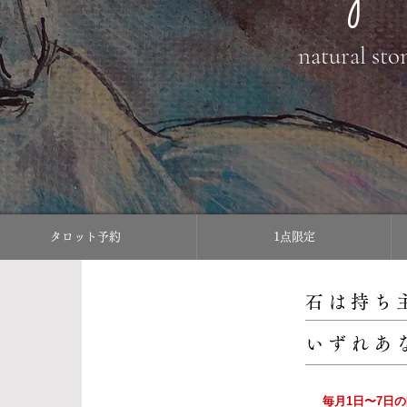
natural sto
タロット予約
1点限定
石は持ち
いずれあ
毎月1日〜7日