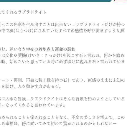
えてくれるラブラドライト
天もこの色彩を生み出すことは出来ない…ラブラドライトだけが持つ
の中で磔(はりつけ)にされていたすべての感情を呼び覚ますような鮮
。
進む、迷いなき幸せの着地点と運命の調和
トは変化や契機(けいき：きっかけ)を起こす石と言われ、何かを始め
る時、始めたいと思っている時に必ず助けに現れる石と言われていま
タート・再開、再会に強く縁を持つ石」であり、直感のままに未知の
とを助け、人を動かす力がある石。
常に大きな冒険…ラブラドライトはそんな冒険を始めようとしている
方になってくれると言われています。
染められることも流されることもなく、不変の美しさを湛えて。この
れる幸福は、傍に置いてみて初めて驚かされるのかもしれないー