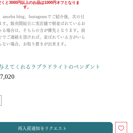
くと3000円以上のお品は1000円オフとなりま
す。
meba blog、Instagramでご紹介後、次の日
ます。販売開始日に実店舗で朝並ばれているお
ゃる場合は、そちらの方が優先となります。前
どでご連絡を頂ければ、並ばれている方がいら
らない場合、お取り置きが出来ます。
与えてくれるラブラドライトのペンダント
セ
7,020
ー
ル
価
格
再入荷通知をリクエスト