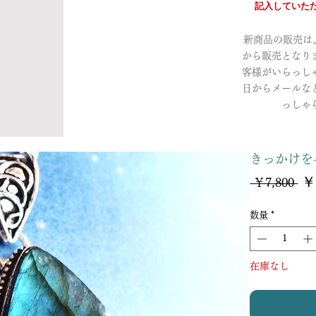
記入していただ
新商品の販売は、a
から販売となり
客様がいらっし
日からメールな
っしゃ
きっかけを
￥
通
 ￥7,800 
常
価
数量
*
格
在庫なし