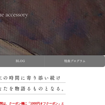
ne accessory
BLOG
特典プログラム
主の時間に寄り添い続け
なたを物語るものとなる。
の間は、クーポン欄に「1000円オフクーポン」と