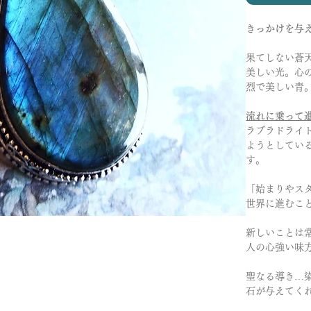
きっかけを与
果てしない蒼
美しい光。心
烈で美しい青
流れに乗って
ラブラドライ
ようとしてい
す。
「始まりやス
世界に進むこ
新しいことは
人の心強い味
聖なる導き…
石が与えてく