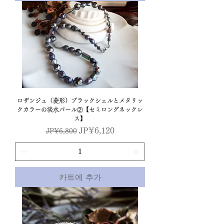
ロザンジュ（菱形）ブラックシェルとメタリッ
クカラーの淡水パール②【セミロングネックレ
ス】
일반가
할인가
JP¥6,120
JP¥6,800
카트에 추가