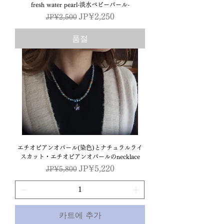
fresh water pearl-淡水ベビーパール-
일반가
할인가
JP¥2,250
JP¥2,500
품절
エチオピアンオパール(染色)とナチュラルライ
スカット・エチオピアンオパールのnecklace
일반가
할인가
JP¥5,220
JP¥5,800
카트에 추가