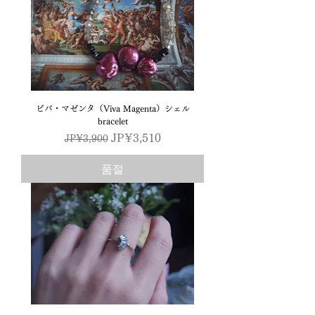
ビバ・マゼンタ（Viva Magenta）シェル
bracelet
일반가
할인가
JP¥3,510
JP¥3,900
품절