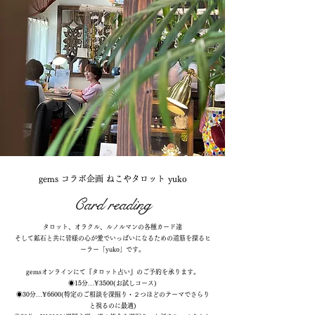
gems コラボ企画 ねこやタロット yuko
Card reading
タロット、オラクル、ルノルマンの各種カード達
そして鉱石と共に皆様の心が愛でいっぱいになるための道筋を探るヒ
ーラー「yuko」です。
​gemsオンラインにて『タロット占い』のご予約を承ります。
◉15分…¥3500(お試しコース)
◉30分…¥6600(特定のご相談を深掘り・２つほどのテーマでさらり
と視るのに最適)