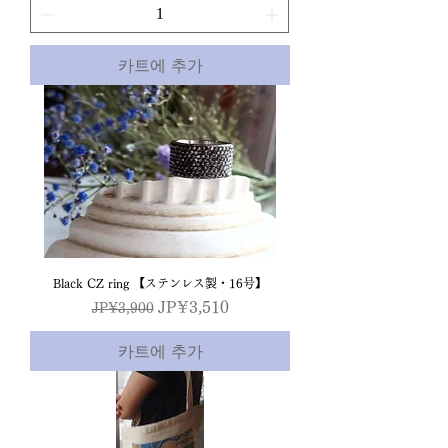
카트에 추가
Black CZ ring 【ステンレス製・16号】
일반가
할인가
JP¥3,510
JP¥3,900
카트에 추가