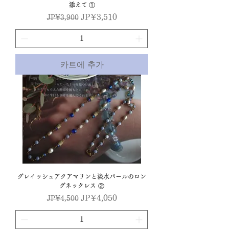
添えて ①
일반가
할인가
JP¥3,510
JP¥3,900
카트에 추가
グレイッシュアクアマリンと淡水パールのロン
グネックレス ②
일반가
할인가
JP¥4,050
JP¥4,500