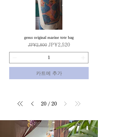
gems original marine tote bag
일반가
할인가
JP¥2,520
JP¥2,800
카트에 추가
20
/
20