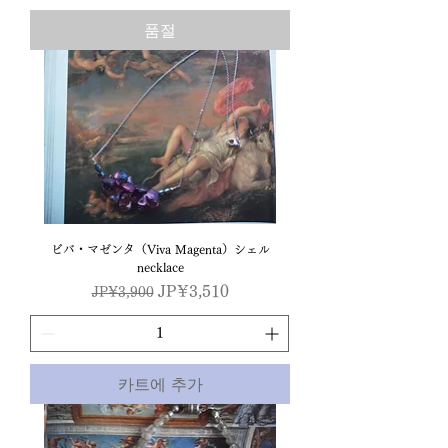
품절
ビバ・マゼンタ（Viva Magenta）シェル
necklace
일반가
할인가
JP¥3,510
JP¥3,900
카트에 추가