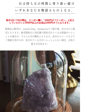
石は持ち主の時間に寄り添い続け
いずれあなたを物語るものとなる。
毎月1日〜7日の間は、クーポン欄に「1000円オフクーポン」と記入
していただくと3000円以上のお品は1000円オフとなります。
新商品の販売は、ameba blog、Instagramでご紹介後、次の日から販
売となります。販売開始日に実店舗で朝並ばれているお客様がいらっ
しゃる場合は、そちらの方が優先となります。前日からメールなどで
ご連絡を頂ければ、並ばれている方がいらっしゃらない場合、お取り
置きが出来ます。