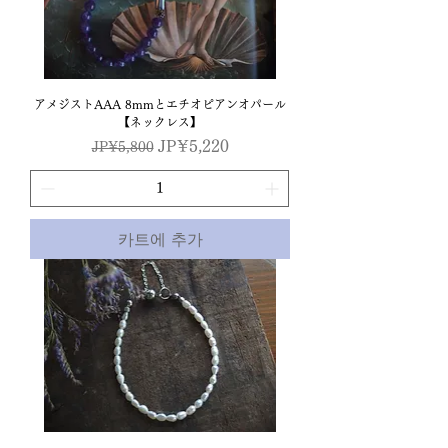
アメジストAAA 8mmとエチオピアンオパール
【ネックレス】
일반가
할인가
JP¥5,220
JP¥5,800
카트에 추가