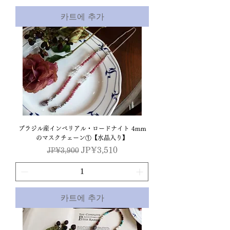
카트에 추가
ブラジル産インペリアル・ロードナイト 4mm
のマスクチェーン①【水晶入り】
일반가
할인가
JP¥3,510
JP¥3,900
카트에 추가