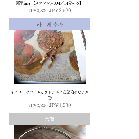
扇型ring 【ステンレス304／14号のみ】
일반가
할인가
JP¥2,520
JP¥2,800
카트에 추가
イエローオパールとリトアニア産琥珀のピアス
②
일반가
할인가
JP¥1,980
JP¥2,200
품절