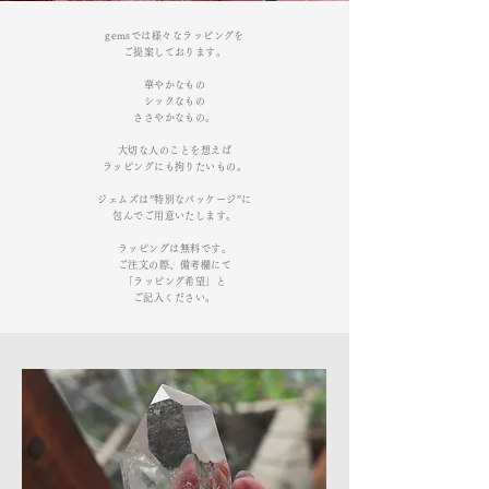
gemsでは様々なラッピングを
ご提案しております。
華やかなもの
シックなもの
ささやかなもの。
大切な人のことを想えば
ラッピングにも拘りたいもの。
ジェムズは”特別なパッケージ”に
包んでご用意いたします。
ラッピングは無料です。
ご注文の際、備考欄にて
「ラッピング希望」と
​ご記入ください。