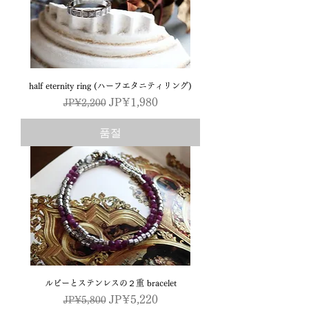
half eternity ring (ハーフエタニティリング)
일반가
할인가
JP¥1,980
JP¥2,200
품절
ルビーとステンレスの２重 bracelet
일반가
할인가
JP¥5,220
JP¥5,800