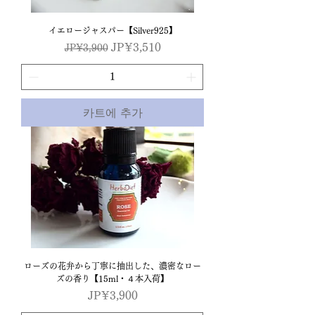
イエロージャスパー【Silver925】
일반가
할인가
JP¥3,510
JP¥3,900
카트에 추가
ローズの花弁から丁寧に抽出した、濃密なロー
ズの香り【15ml・４本入荷】
가격
JP¥3,900