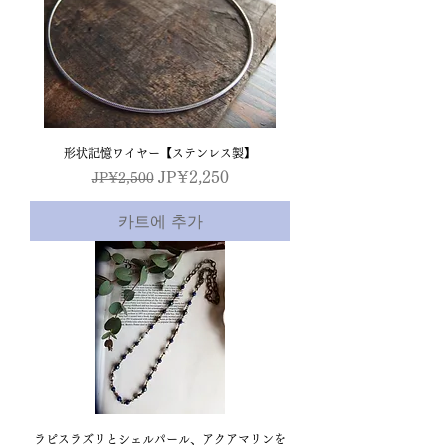
形状記憶ワイヤー【ステンレス製】
일반가
할인가
JP¥2,250
JP¥2,500
카트에 추가
ラピスラズリとシェルパール、アクアマリンを