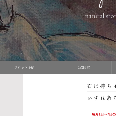
natural sto
タロット予約
1点限定
石は持ち
いずれあ
毎月1日〜7日