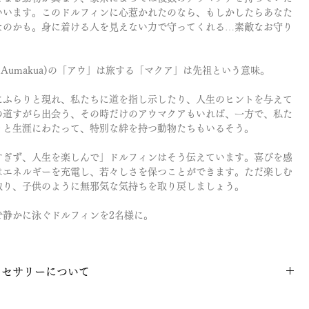
いいます。このドルフィンに心惹かれたのなら、もしかしたらあなた
なのかも。身に着ける人を見えない力で守ってくれる…素敵なお守り
ʻAumakua)の「アウ」は旅する「マクア」は先祖という意味。
にふらりと現れ、私たちに道を指し示したり、人生のヒントを与えて
の道すがら出会う、その時だけのアウマクアもいれば、一方で、私た
りと生涯にわたって、特別な絆を持つ動物たちもいるそう。
すぎず、人生を楽しんで」ドルフィンはそう伝えています。喜びを感
はエネルギーを充電し、若々しさを保つことができます。ただ楽しむ
取り、子供のように無邪気な気持ちを取り戻しましょう。
で静かに泳ぐドルフィンを2名様に。
クセサリーについて
商品」のため、当店のクーポン、¥1000オフは使用不可となりま