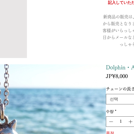
記入していただ
新商品の販売は、a
から販売となり
客様がいらっし
日からメールな
っしゃ
Dolphi
가
JP¥8,000
격
チェーンの長
선택
수량
*
품절