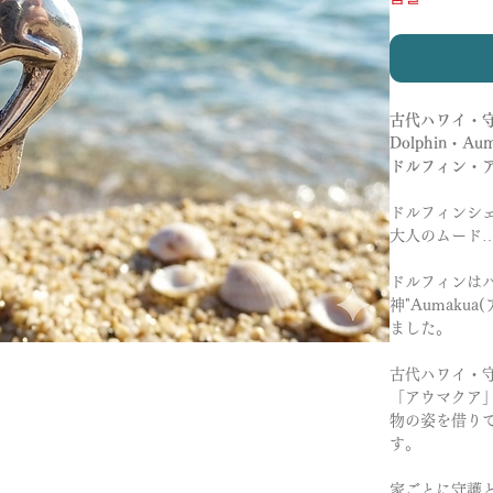
古代ハワイ・
Dolphin・Au
ドルフィン・ア
ドルフィンシェ
大人のムード
ドルフィンはハ
神"Aumak
ました。
古代ハワイ・守
「アウマクア
物の姿を借り
す。
家ごとに守護