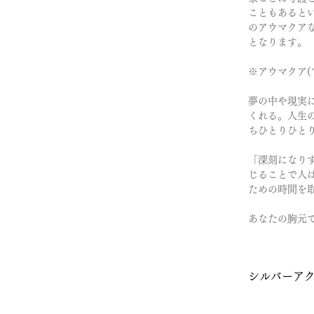
こともあると
のアウマクア
となります。
※アウマクア(
夢の中や現実
くれる。人生
ちひとりひと
「深刻になり
じることで人
ための時間を
あなたの胸元
シルバーア
こちらは「委託