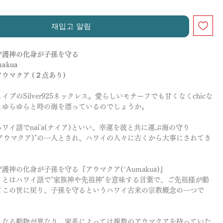
재입고 알림
守護神の化身が子孫を守る
makua
ウマクア (２点あり)
イプのSilver925ネックレス。愛らしいモチーフでも甘くなくchicな
…ゆらゆらと時の海を漂っているのでしょうか。
ワイ語でnai'a(ナイア)といい、幸運を波と共に運ぶ海の守り
ua(アウマクア)"の一人とされ、ハワイの人々に古くから大事にされてき
護神の化身が子孫を守る『アウマクア(ʻAumakua)』
」とはハワイ語で"家族神や先祖神"を意味する言葉で、ご先祖様が動
てこの世に戻り、子孫を守るというハワイ古来の宗教概念の一つで
となる動物が異なり、家系によっては複数のアウマクアを持っていた