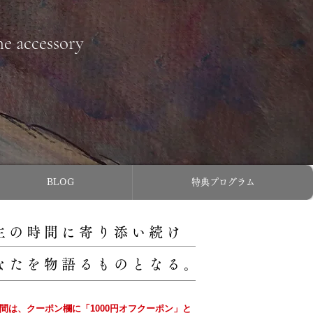
ne accessory
BLOG
特典プログラム
主の時間に寄り添い続け
なたを物語るものとなる。
の間は、クーポン欄に「1000円オフクーポン」と