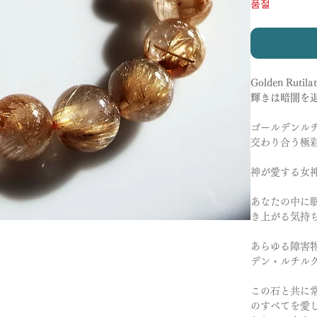
품절
Golden Rutila
輝きは暗闇を
ゴールデンル
交わり合う極
神が愛する女
あなたの中に
き上がる気持
あらゆる障害
デン・ルチル
この石と共に
のすべてを愛