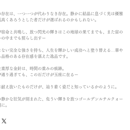
。
の存在は、一つ一つが代わりなき存在。静かに結晶に息づく光は優雅
気高くあろうとした者だけが選ばれるのかもしれない。
が宿命と共鳴し、放つ閃光の輝きはこの地球の果てまでも、また宙の
ルの中までも照らし出すー
じない完全な強さを持ち、人生を輝かしい成功へと塗り替える…華や
ら品格のある存在感を湛えた逸品です。
た重厚な金針は、時間の重みの痕跡。
が通り過ぎても、この石だけが玉座に在るー
は耐え抜いたものだけが、辿り着く姿だと知っているかのように。
の静かな狂気が刻まれた、危うい輝きを放つゴールデンルチルクォー
側に。