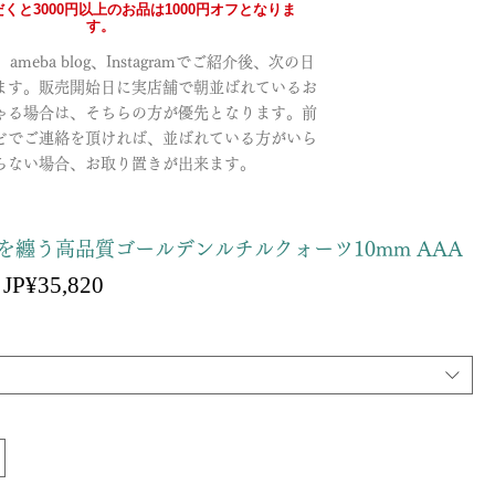
くと3000円以上のお品は1000円オフとなりま
す。
meba blog、Instagramでご紹介後、次の日
ます。販売開始日に実店舗で朝並ばれているお
ゃる場合は、そちらの方が優先となります。前
どでご連絡を頂ければ、並ばれている方がいら
らない場合、お取り置きが出来ます。
を纏う高品質ゴールデンルチルクォーツ10mm AAA
할
JP¥35,820
일
인
반
가
가