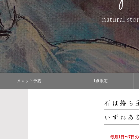
natural sto
タロット予約
1点限定
石は持ち
いずれあ
毎月1日〜7日