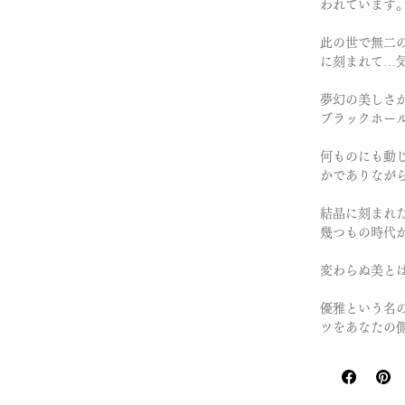
われています
此の世で無二
に刻まれて…
夢幻の美しさ
ブラックホー
何ものにも動
かでありなが
結晶に刻まれ
幾つもの時代
変わらぬ美と
優雅という名
ツをあなたの