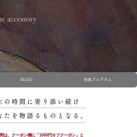
ne accessory
BLOG
特典プログラム
主の時間に寄り添い続け
なたを物語るものとなる。
の間は、クーポン欄に「1000円オフクーポン」と