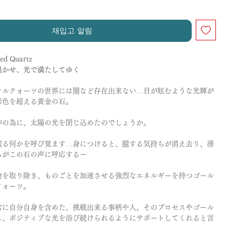
재입고 알림
ted Quartz
退かせ、光で満たしてゆく
チルクォーツの世界には闇など存在出来ない…目が眩むような光輝が
彩色を超える黄金の石。
神の為に、太陽の光を閉じ込めたのでしょうか。
眠る何かを呼び覚ます…身につけると、臆する気持ちが消え去り、湧
ちがこの石の声に呼応するー
物を取り除き、ものごとを加速させる強烈なエネルギーを持つゴール
クォーツ。
常に自分自身を含めた、挑戦出来る事柄や人、そのプロセスやゴール
し、ポジティブな光を浴び続けられるようにサポートしてくれると言