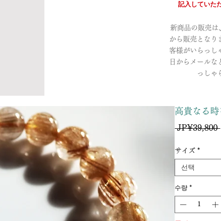
記入していただ
新商品の販売は、a
から販売となり
客様がいらっし
日からメールな
っしゃ
高貴なる時
 JP¥39,800 
サイズ
*
선택
수량
*