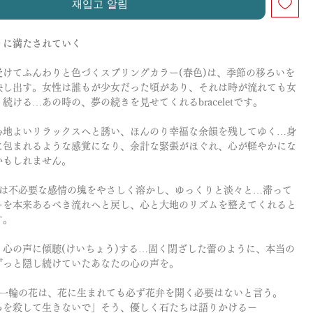
재입고 알림
りに満たされていく
受けてふんわりと色づくスプリングカラー(春色)は、季節の移ろいを
映し出す。女性は誰もが少女だった頃があり、それは時が流れても女
続ける…あの時の、夢の続きを見せてくれるbraceletです。
心地よいリラックスへと誘い、ほんのり幸福な余韻を残してゆく…身
に包まれるような感覚になり、余計な緊張がほぐれ、心が軽やかにな
かもしれません。
石は不必要な感情の塊をやさしく溶かし、ゆっくりと淡々と…滞って
ーを本来あるべき流れへと戻し、心と大地のリズムを整えてくれると
す。
、心の声に傾聴(けいちょう)する…固く閉ざした蕾のように、本当の
ずっと隠し続けていたあなたの心の声を。
一輪の花は、花に生まれても必ず花弁を開く必要はないと言う。
ろを殺して生きないで」そう、優しく石たちは語りかけるー