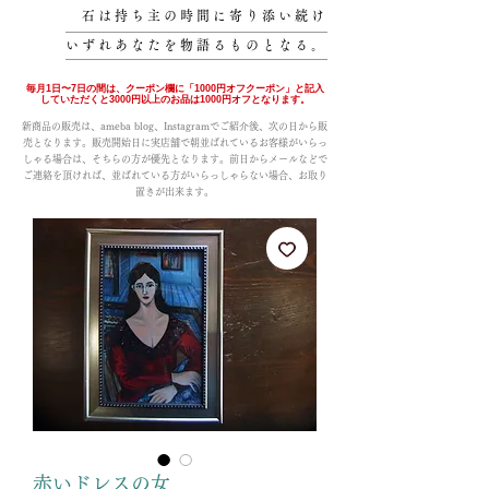
石は持ち主の時間に寄り添い続け
いずれあなたを物語るものとなる。
毎月1日〜7日の間は、クーポン欄に「1000円オフクーポン」と記入
していただくと3000円以上のお品は1000円オフとなります。
新商品の販売は、ameba blog、Instagramでご紹介後、次の日から販
売となります。販売開始日に実店舗で朝並ばれているお客様がいらっ
しゃる場合は、そちらの方が優先となります。前日からメールなどで
ご連絡を頂ければ、並ばれている方がいらっしゃらない場合、お取り
置きが出来ます。
赤いドレスの女