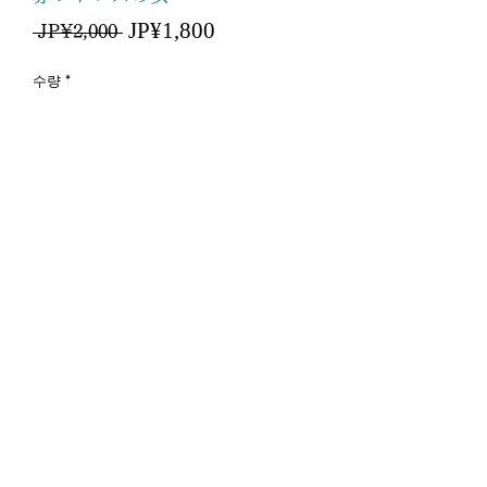
할
JP¥1,800
일
 JP¥2,000 
인
반
가
가
수량
*
카트에 추가
구매하기
サイズ
12,7cm×17,7cm
Copyright © 2020 gems Inc. All Rights Reserved.