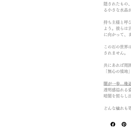
隠されたもの
る小さな水晶
持ち主様と呼
よう。彼らは
に向かって、
この石の世界
されません。
共にあれば周
「無心の境地
闇が一歩…後
透明感溢れる
暗闇を照らし
どんな穢れも