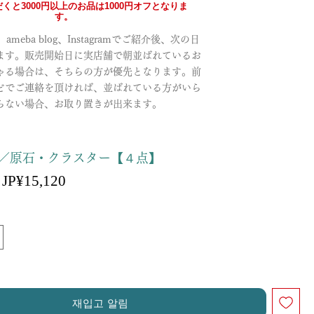
くと3000円以上のお品は1000円オフとなりま
す。
meba blog、Instagramでご紹介後、次の日
ます。販売開始日に実店舗で朝並ばれているお
ゃる場合は、そちらの方が優先となります。前
どでご連絡を頂ければ、並ばれている方がいら
らない場合、お取り置きが出来ます。
／原石・クラスター【４点】
할
JP¥15,120
일
인
반
가
가
재입고 알림