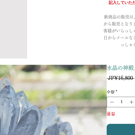
記入していただ
新商品の販売は、a
から販売となり
客様がいらっし
日からメールな
っしゃ
水晶の神殿
 JP¥16,800 
수량
*
품절