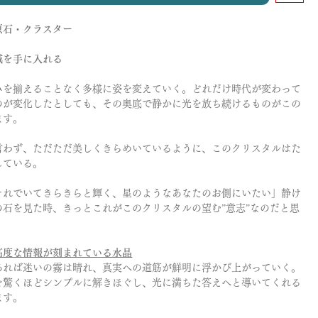
原石・クラスター
域を手に入れる
みを揃えることなく多様に姿を変えていく。どれだけ時代が変わって
のが変化したとしても、その奥底で静かに光を放ち続けるものがこの
ます。
言わず、ただただ美しくきらめいているように、このクリスタルはた
している。
それでいてきらきらと輝く、星のようなあなたのお側にいたい」静け
の石を見た時、きっとこれがこのクリスタルの望む”意志”なのだと思
高度な情報が刻まれている水晶
あれば迷いの霧は晴れ、真実への道筋が鮮明に浮かび上がっていく。
を驚くほどシンプルに解きほぐし、光に満ちた答えへと導いてくれる
ます。