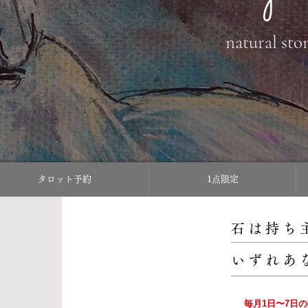
natural sto
タロット予約
1点限定
石は持ち
いずれあ
毎月1日〜7日