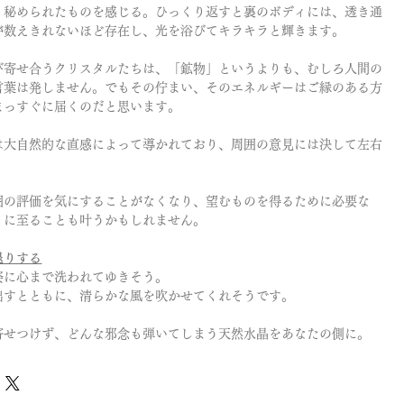
、秘められたものを感じる。ひっくり返すと裏のボディには、透き通
が数えきれないほど存在し、光を浴びてキラキラと輝きます。
び寄せ合うクリスタルたちは、「鉱物」というよりも、むしろ人間の
言葉は発しません。でもその佇まい、そのエネルギーはご縁のある方
まっすぐに届くのだと思います。
は大自然的な直感によって導かれており、周囲の意見には決して左右
囲の評価を気にすることがなくなり、望むものを得るために必要な
」に至ることも叶うかもしれません。
退りする
姿に心まで洗われてゆきそう。
出すとともに、清らかな風を吹かせてくれそうです。
寄せつけず、どんな邪念も弾いてしまう天然水晶をあなたの側に。