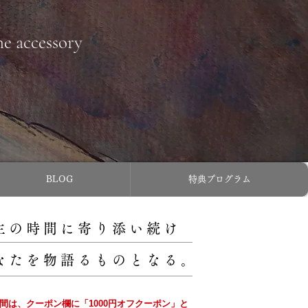
ne accessory
BLOG
特典プログラム
主の時間に寄り添い続け
なたを物語るものとなる。
の間は、クーポン欄に「1000円オフクーポン」と