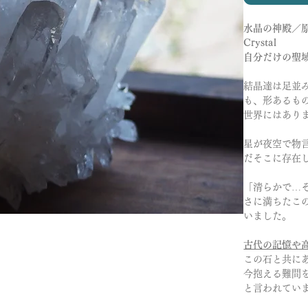
水晶の神殿／
Crystal
自分だけの聖
結晶達は足並
も、形あるも
世界にはあり
星が夜空で物
だそこに存在
「清らかで…
さに満ちたこ
いました。
古代の記憶や
この石と共に
今抱える難問
と言われてい