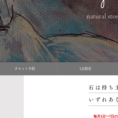
natural sto
タロット予約
1点限定
石は持ち
いずれあ
毎月1日〜7日