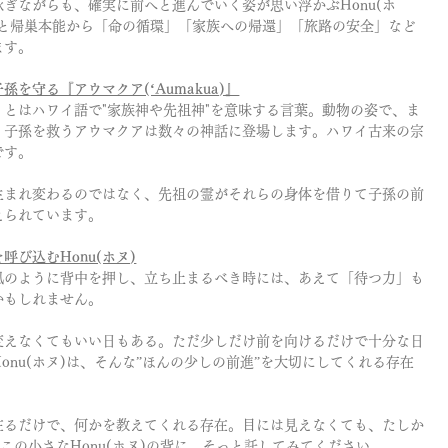
ぎながらも、確実に前へと進んでいく姿が思い浮かぶHonu(ホ
寿と帰巣本能から「命の循環」「家族への帰還」「旅路の安全」など
ます。
孫を守る『アウマクア(ʻAumakua)』
」とはハワイ語で"家族神や先祖神"を意味する言葉。動物の姿で、ま
、子孫を救うアウマクアは数々の神話に登場します。ハワイ古来の宗
です。
生まれ変わるのではなく、先祖の霊がそれらの身体を借りて子孫の前
えられています。
呼び込むHonu(ホヌ)
風のように背中を押し、立ち止まるべき時には、あえて「待つ力」も
かもしれません。
変えなくてもいい日もある。ただ少しだけ前を向けるだけで十分な日
onu(ホヌ)は、そんな”ほんの少しの前進”を大切にしてくれる存在
在るだけで、何かを教えてくれる存在。目には見えなくても、たしか
この小さなHonu(ホヌ)の背に、そっと託してみてください。