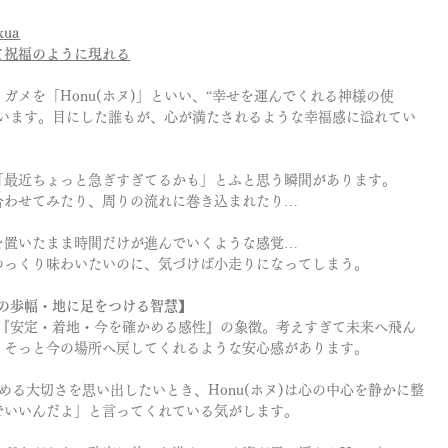
kua
て祝福のように現れる
ガメを「Honu(ホヌ)」といい、“幸せを運んでくれる神様の使
ています。目にした誰もが、心が満たされるような幸福感に溢れてい
「最近ちょっと急ぎすぎてるかも」とふと思う瞬間があります。
合わせてみたり、周りの流れに巻き込まれたり…
を置いたまま時間だけが進んでいくような感覚…
ゆっくり味わいたいのに、気づけば小走りになってしまう。
ヌ)の歩幅・地に足をつける智慧】
)は『安定・着地・今を確かめる感性』の象徴。考えすぎて未来へ飛ん
、そっと今の場所へ戻してくれるような安心感があります。
る大切さを思い出したいとき、Honu(ホヌ)は心の中心を静かに整
でいいんだよ」と言ってくれている気がします。