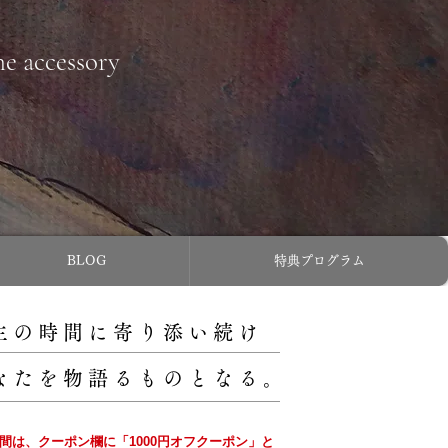
ne accessory
BLOG
特典プログラム
主の時間に寄り添い続け
なたを物語るものとなる。
の間は、クーポン欄に「1000円オフクーポン」と