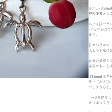
Honu・Auma
神の使者とし
ハワイ語でウミ
い”といわれ
ます。
日々のなかで
人との予定に
自分の気持ち
本当はもっと
【Honu(ホ
Honu(ホヌ
でしまう心を
一歩を踏みしめ
え「ゆっくり