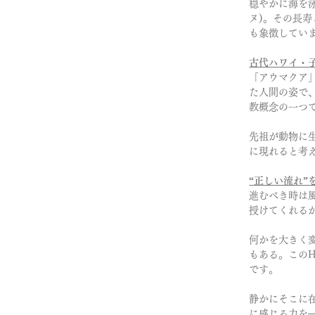
穏やかに海を泳
ヌ)。その長
も象徴してい
古代ハワイ・子
「アウマクア
た人間の姿で
教概念の一つ
先祖が動物に
に現れると考
“正しい流れ”を
進むべき時は
授けてくれる
何かを大きく
もある。このH
です。
静かにそこに
に感じる力を─