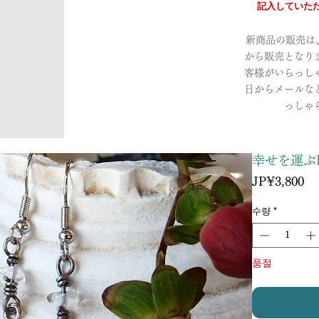
記入していただ
新商品の販売は、a
から販売となり
客様がいらっし
日からメールな
っしゃ
幸せを運ぶ
가
JP¥3,800
격
수량
*
품절