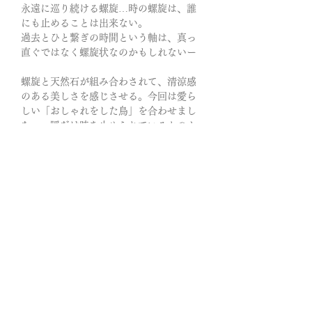
永遠に巡り続ける螺旋…時の螺旋は、誰
にも止めることは出来ない。
過去とひと繋ぎの時間という軸は、真っ
直ぐではなく螺旋状なのかもしれないー
螺旋と天然石が組み合わされて、清涼感
のある美しさを感じさせる。今回は愛ら
しい「おしゃれをした鳥」を合わせまし
た。一瞬だけ時を止められているかのよ
うに物語を予感させます。
近づけば、鮮やかに。遠のけば、夢のよ
うに暈されて(ぼかされて)…揺らぐ光の
中、躍る影にも見惚れてしまう。暗闇の
中でもそのシルエットは、はっきりと分
かる美しさです。
帽子を被った鳥のモチーフは「自由や飛
躍を象徴する鳥」に「知性・身分・おし
ゃれ・守護」といった帽子の意味が重な
り、前向きな変化や幸運、特別な存在感