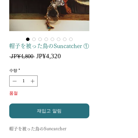
帽子を被った鳥のSuncatcher ①
할
JP¥4,320
일
 JP¥4,800 
인
반
가
가
수량
*
품절
재입고 알림
帽子を被った鳥のSuncatcher