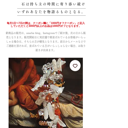
石は持ち主の時間に寄り添い続け
いずれあなたを物語るものとなる。
毎月1日〜7日の間は、クーポン欄に「1000円オフクーポン」と記入
していただくと3000円以上のお品は1000円オフとなります。
新商品の販売は、ameba blog、Instagramでご紹介後、次の日から販
売となります。販売開始日に実店舗で朝並ばれているお客様がいらっ
しゃる場合は、そちらの方が優先となります。前日からメールなどで
ご連絡を頂ければ、並ばれている方がいらっしゃらない場合、お取り
置きが出来ます。