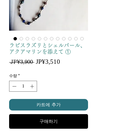
ラピスラズリとシェルパール、
アクアマリンを添えて ①
할
JP¥3,510
일
 JP¥3,900 
인
반
가
가
수량
*
카트에 추가
구매하기