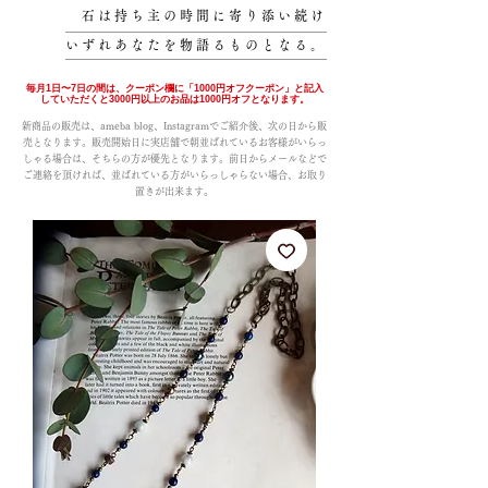
石は持ち主の時間に寄り添い続け
いずれあなたを物語るものとなる。
毎月1日〜7日の間は、クーポン欄に「1000円オフクーポン」と記入
していただくと3000円以上のお品は1000円オフとなります。
新商品の販売は、ameba blog、Instagramでご紹介後、次の日から販
売となります。販売開始日に実店舗で朝並ばれているお客様がいらっ
しゃる場合は、そちらの方が優先となります。前日からメールなどで
ご連絡を頂ければ、並ばれている方がいらっしゃらない場合、お取り
置きが出来ます。