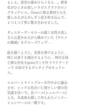
もしも、夜空の幕がひらくなら…。群青
色がひときわ美しいラピスラズリのロン
グネックレス。Gemsに眠る素材たちを
愛しみながら少しずつ息を吹き込んで…
１つ１つ丁寧に繋ぎ合わせました。
ギュスターヴ・モローの描く女性の美し
さに心惹かれながら眺めていた『サロメ
の舞踏』をクローズアップ…
絵を描くように、音楽を奏でるように…
時には香りを調合するように… 時代を経
た稀な存在をgemsでこそ叶うマリアージ
ュで お届けするピンタイプのネックレ
ス。
シルバーとライトブルーを円やかに融合
させ、シックな色合いに清々しい春の空
気感を注いで。貝パール(シェルパール)
とは、本真珠を模して作られたイミテー
ションパールの一種です。