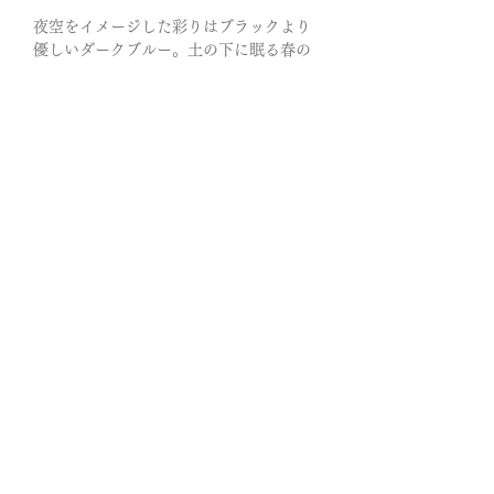
夜空をイメージした彩りはブラックより
優しいダークブルー。土の下に眠る春の
夢、降り注ぐ星の光…そっと心に浮かん
だ物語を紡いだロングネックレスです。
上部をアンティーク調のチェーンにして
いるので、重さも感じない仕上げになっ
ております。
◎「負」と言う定義自体を持ちあわせて
いないラピスラズリ。決断力を養う、運
気を変える、良縁や幸運を招く石と伝わ
ってきました。
夜空のような色が持つ静寂という力が
喧噪も邪念も消し去って
私を、私に戻してくれるー
絵画はジェームズ・ティソが1874年頃に
描いた「船上の舞踏会」船上で、華やか
に舞踏会が繰り広げられているロンドン