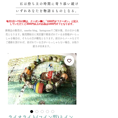
石は持ち主の時間に寄り添い続け
いずれあなたを物語るものとなる。
毎月1日〜7日の間は、クーポン欄に「1000円オフクーポン」と記入
していただくと3000円以上のお品は1000円オフとなります。
新商品の販売は、ameba blog、Instagramでご紹介後、次の日から販
売となります。販売開始日に実店舗で朝並ばれているお客様がいらっ
しゃる場合は、そちらの方が優先となります。前日からメールなどで
ご連絡を頂ければ、並ばれている方がいらっしゃらない場合、お取り
置きが出来ます。
ライオライト(コイン型)とイン