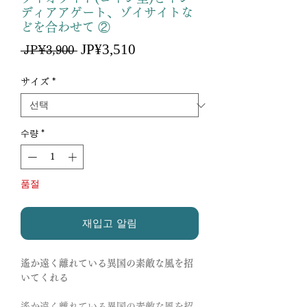
ディアアゲート、ゾイサイトな
どを合わせて ②
할
JP¥3,510
일
 JP¥3,900 
인
반
가
가
サイズ
*
수량
*
품절
재입고 알림
遙か遠く離れている異国の素敵な風を招
いてくれる
遙か遠く離れている異国の素敵な風を招