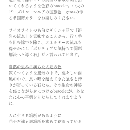
いてくれるような色彩のbracelet。中央の
ビーズはルーマニアの国旗色…gemsの作
る多国籍カラーをお楽しみください。
ライオライトの名前はギリシャ語で「溶
岩の流れ」を意味することから、行く手
を阻む障害を除き、エネルギーの流れを
穏やかにし「ポジティブな気持ちで問題
解決へと導く石」だと言われています。
自然の恵みに満ちた大地の色
凍てつくような空気の中で、荒々しい雨
風の中で、長い時を越えてきた強さと誇
りが宿っている石たち。その生命の神秘
を感じながら身につけるbraceletが、あな
たに心の平穏をもたらしてくれますよう
に。
人に生きる場所があるように…
花や石達も居場所を求めて彷徨っている
のかもしれないー