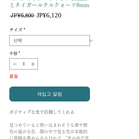
とタイガールチルクォーツ8mm
할
JP¥6,120
일
 JP¥6,800 
인
반
가
가
サイズ
*
수량
*
품절
재입고 알림
ポジティブな光で打倒してくれる
見つめていると吸い込まれそうな黄や橙
色の温かな色…闇の中で見る光は本能的
に視線を集められるけれど、"光の中で見