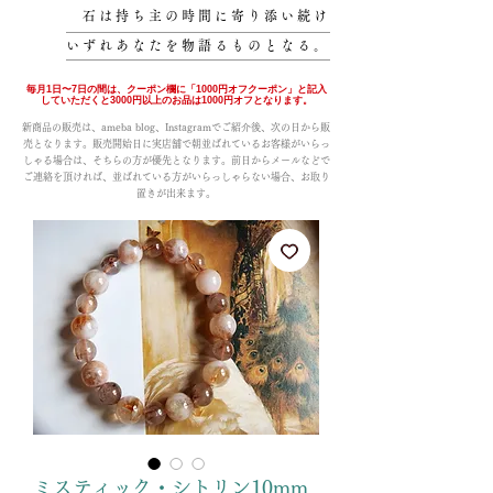
石は持ち主の時間に寄り添い続け
いずれあなたを物語るものとなる。
毎月1日〜7日の間は、クーポン欄に「1000円オフクーポン」と記入
していただくと3000円以上のお品は1000円オフとなります。
新商品の販売は、ameba blog、Instagramでご紹介後、次の日から販
売となります。販売開始日に実店舗で朝並ばれているお客様がいらっ
しゃる場合は、そちらの方が優先となります。前日からメールなどで
ご連絡を頂ければ、並ばれている方がいらっしゃらない場合、お取り
置きが出来ます。
ミスティック・シトリン10mm