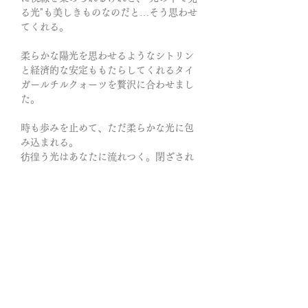
る光"も美しきものなのだと…そう思わせ
てくれる。
柔らかな陽光を思わせるようなシトリン
と経済的な安定ももたらしてくれるタイ
ガールチルクォーツを贅沢に合わせまし
た。
時も歩みを止めて、ただ柔らかな光に包
み込まれる。
彷徨う光はあなたに流れつく。閉ざされ
たはずの物語に再び光をもたらすため…
モヤモヤとした気分や、霧がかったよう
に見通しの悪い視野に一陣の炎の風を舞
い上がらせ、遥か彼方まで吹き飛ばして
しまうほどの勢いで浄化してゆく…
メリットやデメリットだけを考えず、噂
や評判に惑わされず、自分が欲するもの
に手を伸ばし、掴み取るための道筋が自