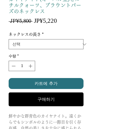
チルクォーツ、ブラウントパー
ズのネックレス
할
JP¥5,220
일
 JP¥5,800 
인
반
가
가
ネックレスの長さ
*
수량
*
카트에 추가
구매하기
鮮やかな群青色のカイヤナイト。遠くか
らでもシンボルのように一際目を引く存
在感…自然の美しさを十分に感じられる