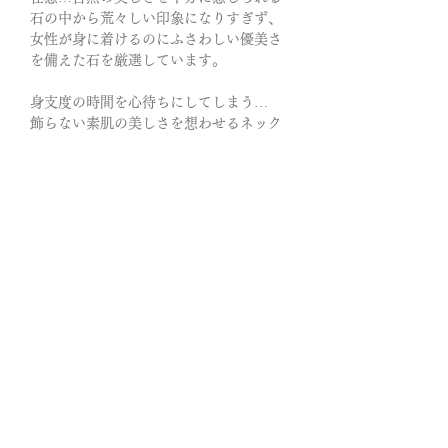
石の中から荒々しい印象になりすぎず、
女性が身に着けるのにふさわしい優美さ
を備えた石を厳選しています。
身支度の時間を心待ちにしてしまう…
飾らない素肌の美しさを想わせるネック
レスです。
カットルチルクォーツとトパーズの淡い
シャンパンブラウンの色調が全体に優し
く広がり、柔らかな輝きが天然の結晶美
を際立たせています。
規則正しく並ぶ姿にリズミックな美を感
じる。華美にならずシックな佇まいは、
経てきた年月の重みをその身に纏ってい
るから。
◎あなたの中に滞っている不調和の部分
を根こそぎクリアリングしてゆく。他人
の言動に振り回されず、自らの意志で物