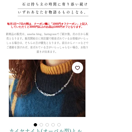
石は持ち主の時間に寄り添い続け
いずれあなたを物語るものとなる。
毎月1日〜7日の間は、クーポン欄に「1000円オフクーポン」と記入
していただくと3000円以上のお品は1000円オフとなります。
新商品の販売は、ameba blog、Instagramでご紹介後、次の日から販
売となります。販売開始日に実店舗で朝並ばれているお客様がいらっ
しゃる場合は、そちらの方が優先となります。前日からメールなどで
ご連絡を頂ければ、並ばれている方がいらっしゃらない場合、お取り
置きが出来ます。
カイヤナイト(オーバル型)とル