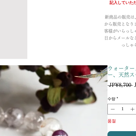
記入していただ
新商品の販売は、a
から販売となり
客様がいらっし
日からメールな
っしゃ
ウォーター
ー、天然ス
 JP¥8,700 
수량
*
품절