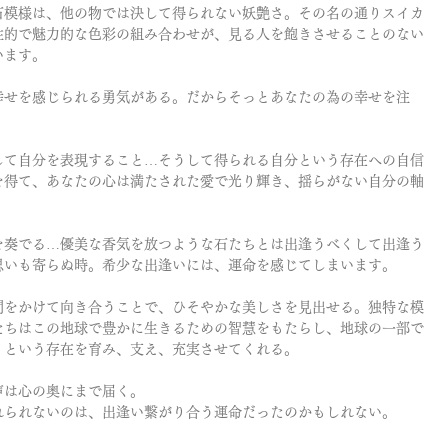
石模様は、他の物では決して得られない妖艶さ。その名の通りスイカ
性的で魅力的な色彩の組み合わせが、見る人を飽きさせることのない
います。
幸せを感じられる勇気がある。だからそっとあなたの為の幸せを注
して自分を表現すること…そうして得られる自分という存在への自信
を得て、あなたの心は満たされた愛で光り輝き、揺らがない自分の軸
を奏でる…優美な香気を放つような石たちとは出逢うべくして出逢う
思いも寄らぬ時。希少な出逢いには、運命を感じてしまいます。
間をかけて向き合うことで、ひそやかな美しさを見出せる。独特な模
たちはこの地球で豊かに生きるための智慧をもたらし、地球の一部で
」という存在を育み、支え、充実させてくれる。
声は心の奥にまで届く。
れられないのは、出逢い繋がり合う運命だったのかもしれない。