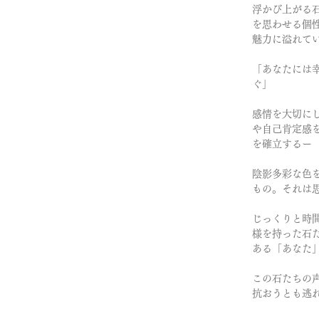
浮かび上がる
を思わせる個
魅力に溢れて
「あなたには
ぐ」
感情を大切に
や自己肯定感
を確立するー
陰影多彩な色
もの。それは
じっくりと時
様を持った石
ある「あなた
この石たちの
抗おうとも逃