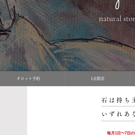
natural sto
タロット予約
1点限定
石は持ち
いずれあ
毎月1日〜7日