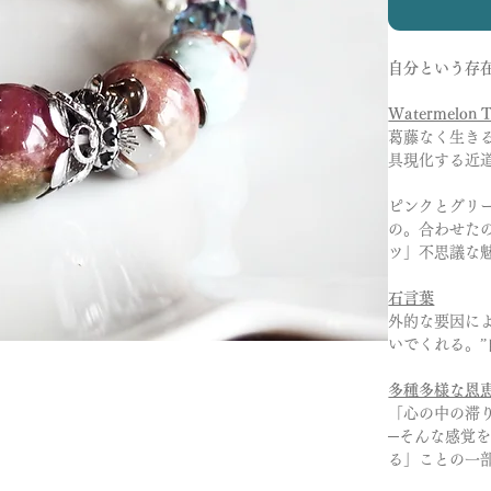
自分という存
Watermelon T
葛藤なく生き
具現化する近
ピンクとグリ
の。合わせた
ツ」不思議な魅力
石言葉
外的な要因に
いでくれる。
多種多様な恩
「心の中の滞
─そんな感覚
る」ことの一