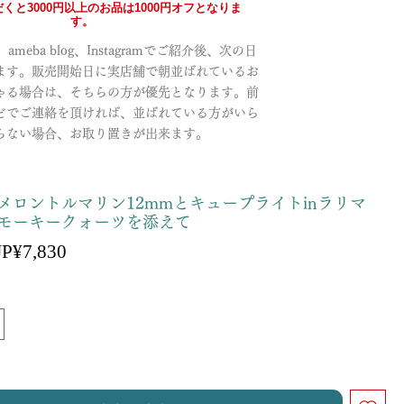
くと3000円以上のお品は1000円オフとなりま
す。
meba blog、Instagramでご紹介後、次の日
ます。販売開始日に実店舗で朝並ばれているお
ゃる場合は、そちらの方が優先となります。前
どでご連絡を頂ければ、並ばれている方がいら
らない場合、お取り置きが出来ます。
メロントルマリン12mmとキュープライトinラリマ
モーキークォーツを添えて
할
JP¥7,830
일
인
반
가
가