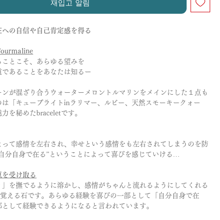
재입고 알림
在への自信や自己肯定感を得る
ourmaline
ることこそ、あらゆる望みを
道であることをあなたは知るー
ーンが混ざり合うウォーターメロントルマリンをメインにした１点も
のは「キュープライトinラリマー、ルビー、天然スモーキークォー
を秘めたbraceletです。
よって感情を左右され、幸せという感情をも左右されてしまうのを防
”自分自身で在る”ということによって喜びを感じていける…
恵を受け取る
り」を撫でるように溶かし、感情がちゃんと流れるようにしてくれる
を覚える石です。あらゆる経験を喜びの一部として「自分自身で在
部として経験できるようになると言われています。