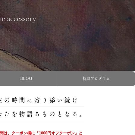
ne accessory
BLOG
特典プログラム
主の時間に寄り添い続け
なたを物語るものとなる。
の間は、クーポン欄に「1000円オフクーポン」と