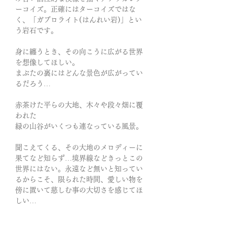
ーコイズ。正確にはターコイズではな
く、「ガブロライト(はんれい岩)」とい
う岩石です。
身に纏うとき、その向こうに広がる世界
を想像してほしい。
まぶたの裏にはどんな景色が広がってい
るだろう…
赤茶けた平らの大地、木々や段々畑に覆
われた
緑の山谷がいくつも連なっている風景。
聞こえてくる、その大地のメロディーに
果てなど知らず…境界線などきっとこの
世界にはない。永遠など無いと知ってい
るからこそ、限られた時間、愛しい物を
傍に置いて慈しむ事の大切さを感じてほ
しい…
「自由さに憧れを抱く」