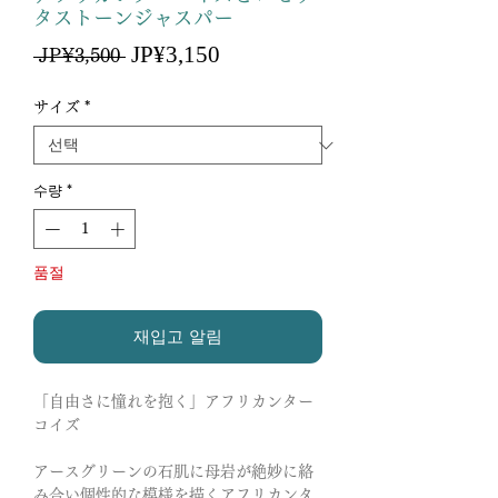
タストーンジャスパー
할
JP¥3,150
일
 JP¥3,500 
인
반
가
가
サイズ
*
수량
*
품절
재입고 알림
「自由さに憧れを抱く」アフリカンター
コイズ
アースグリーンの石肌に母岩が絶妙に絡
み合い個性的な模様を描くアフリカンタ