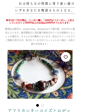
石は持ち主の時間に寄り添い続け
いずれあなたを物語るものとなる。
毎月1日〜7日の間は、クーポン欄に「1000円オフクーポン」と記入
していただくと3000円以上のお品は1000円オフとなります。
新商品の販売は、ameba blog、Instagramでご紹介後、次の日から販
売となります。販売開始日に実店舗で朝並ばれているお客様がいらっ
しゃる場合は、そちらの方が優先となります。前日からメールなどで
ご連絡を頂ければ、並ばれている方がいらっしゃらない場合、お取り
置きが出来ます。
アフリカンターコイズとロゼッ